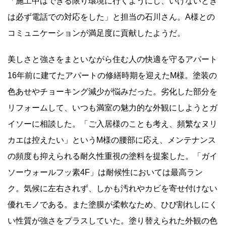
「施工中はできる限り環境に行くようにし、いけないとき
は必ず電話での対応をした」と担当の石川さん。A様との
コミュニケーションが満足度に貢献したようだ。
美しさと強さをまといながら住む人の快適を守るアパート
16年前に建てたアパートの修繕時期を迎えたM様。塗装の
色あせやチョーキング減少が悩みだった。劣化した部分を
リフォームして、いつも満室の魅力的な外観にしようとガ
イソーに相談した。「ご入居様のことも考え、頻繁なヌリ
カエは控えたい」というM様の腰部に応え、メンテナンス
の頻度も抑えられる耐久性重視の塗料を提案した。「ガイ
ソーウォールフッ素4F」は耐候性においては最高ラン
ク。気候に左右されず、しかも汚れやカビを寄せ付けない
優れモノである。また塗膜が柔軟なため、ひび割れしにく
い性質が強さをプラスしていた。塗り替えられた外観の色