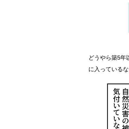
どうやら築5年
に入っているな