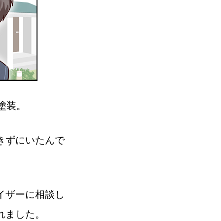
塗装。
きずにいたんで
イザーに相談し
れました。