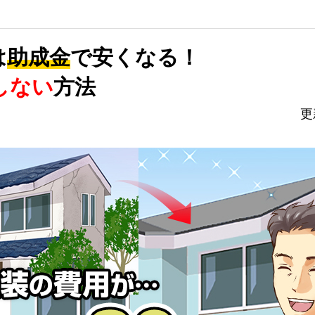
外壁プラス
は
助成金
で安くなる！
しない
方法
更