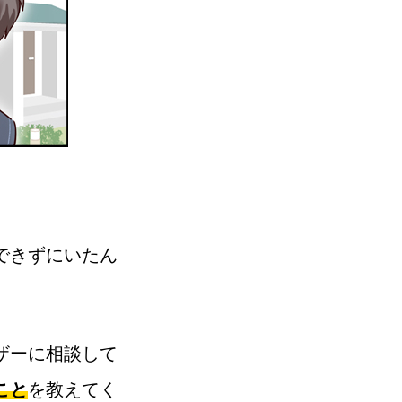
。
できずにいたん
ザーに相談して
こと
を教えてく