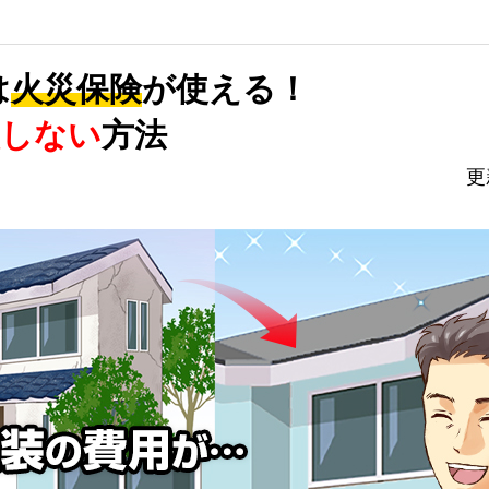
外壁プラス
は
火災保険
が使える！
損しない
方法
更